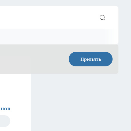
Принять
анов