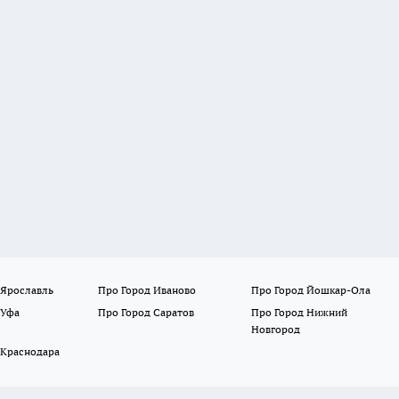
 Ярославль
Про Город Иваново
Про Город Йошкар-Ола
 Уфа
Про Город Саратов
Про Город Нижний
Новгород
 Краснодара