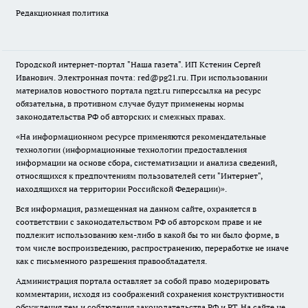
Редакционная политика
Городской интернет-портал "Наша газета". ИП Кстенин Сергей
Иванович. Электронная почта: red@pg21.ru. При использовании
материалов новостного портала ngzt.ru гиперссылка на ресурс
обязательна, в противном случае будут применены нормы
законодательства РФ об авторских и смежных правах.
«На информационном ресурсе применяются рекомендательные
технологии (информационные технологии предоставления
информации на основе сбора, систематизации и анализа сведений,
относящихся к предпочтениям пользователей сети "Интернет",
находящихся на территории Российской Федерации)».
Вся информация, размещенная на данном сайте, охраняется в
соответствии с законодательством РФ об авторском праве и не
подлежит использованию кем-либо в какой бы то ни было форме, в
том числе воспроизведению, распространению, переработке не иначе
как с письменного разрешения правообладателя.
Администрация портала оставляет за собой право модерировать
комментарии, исходя из соображений сохранения конструктивности
обсуждения тем и соблюдения законодательства РФ и РТ. На сайте не