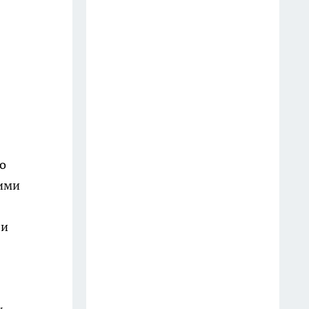
24 июля
Пенсионеры избавляются от
квартир: вот зачем они срочно
переоформляют жильё на
внуков
17 июля
Спасатели предупредили о
о
мощных ливнях в
гими
Свердловской области 17 июля
16 июля
ли
17-летний екатеринбуржец
обвинен в диверсии на
железной дороге
17 июля