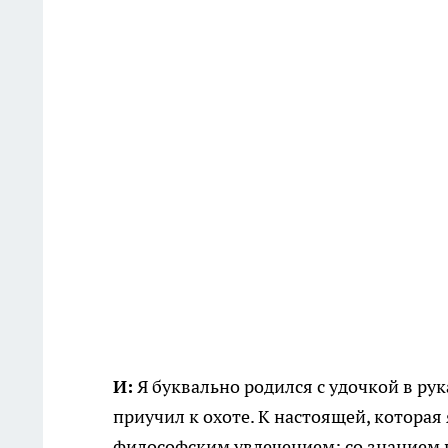
И:
Я буквально родился с удочкой в рука
приучил к охоте. К настоящей, которая
философским увлечением; со знанием 