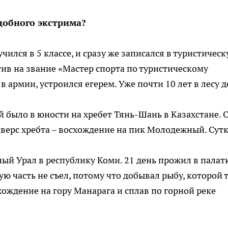
добного экстрима?
учился в 5 классе, и сразу же записался в туристичес
в на звание «Мастер спорта по туристическому
в армии, устроился егерем. Уже почти 10 лет в лесу д
 было в юности на хребет Тянь-Шань в Казахстане. 
аверс хребта – восхождение на пик Молодежный. Сут
ный Урал в республику Коми. 21 день прожил в палат
ю часть не съел, потому что добывал рыбу, которой 
ождение на гору Манарага и сплав по горной реке