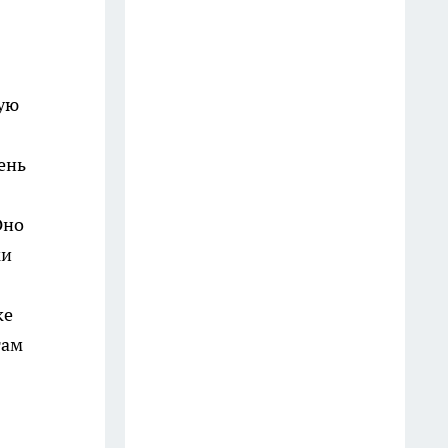
Екатеринбуржцы массово
меняют банковские вклады на
квартиры
21 июля
кую
В Екатеринбурге в ТЦ на
ень
Малышева дебошир открыл
огонь и ранил мужчину
Оно
16 июля
ки
Суд отправил в СИЗО сына
скандального владельца УК в
ке
Екатеринбурге
там
24 июля
Ушёл из жизни свердловский
учёный – легенда аграрной