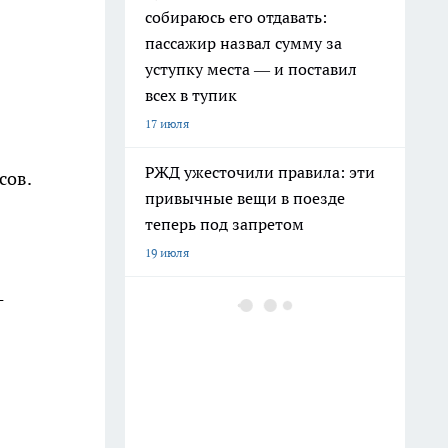
собираюсь его отдавать:
пассажир назвал сумму за
уступку места — и поставил
всех в тупик
17 июля
РЖД ужесточили правила: эти
сов.
привычные вещи в поезде
теперь под запретом
19 июля
-
Из зоны паводка эвакуировали
409 свердловчан
24 июля
Климатический хаос на Урале
зимой 2026–2027: