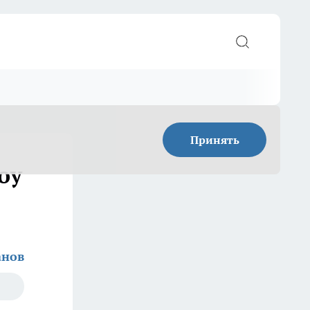
Принять
оу
анов