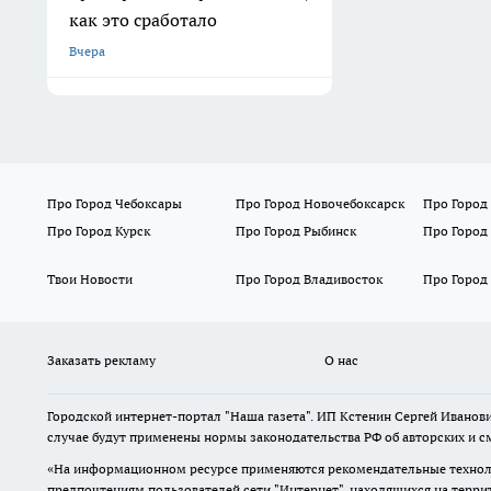
как это сработало
Вчера
Про Город Чебоксары
Про Город Новочебоксарск
Про Город
Про Город Курск
Про Город Рыбинск
Про Город
Твои Новости
Про Город Владивосток
Про Город
Заказать рекламу
О нас
Городской интернет-портал "Наша газета". ИП Кстенин Сергей Иванови
случае будут применены нормы законодательства РФ об авторских и с
«На информационном ресурсе применяются рекомендательные техноло
предпочтениям пользователей сети "Интернет", находящихся на терри