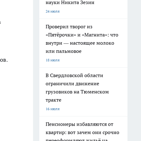
науки Никита Зезин
24 июля
в
Проверил творог из
«Пятёрочки» и «Магнита»: что
внутри — настоящее молоко
или пальмовое
ов.
18 июля
В Свердловской области
ограничили движение
грузовиков на Тюменском
тракте
16 июля
Пенсионеры избавляются от
квартир: вот зачем они срочно
переоформляют жильё на