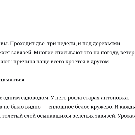
ивы. Проходит две-три
недели
, и под деревьями
хся завязей. Многие списывают это на погоду, ветер
ают: причина чаще всего кроется в другом.
адуматься
с одним садоводом. У него росла старая антоновка.
ьев не было видно — сплошное белое кружево. И кажд
л толстый слой осыпавшихся зелёных завязей. Урожа