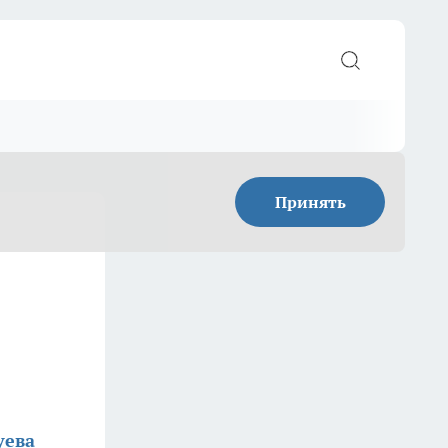
Принять
уева