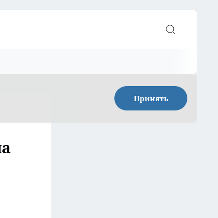
Принять
на