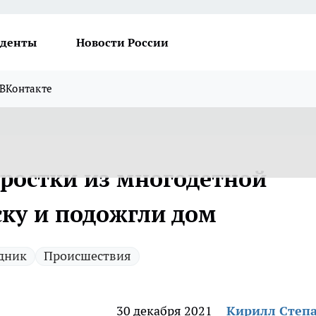
денты
Новости России
ВКонтакте
дростки из многодетной
ску и подожгли дом
дник
Происшествия
30 декабря 2021
Кирилл Степ