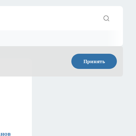
Принять
анов