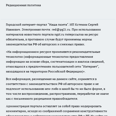
Редакционная политика
Городской интернет-портал "Наша газета". ИП Кстенин Сергей
Иванович. Электронная почта: red@pg21.ru. При использовании
материалов новостного портала ngzt.ru гиперссылка на ресурс
обязательна, в противном случае будут применены нормы
законодательства РФ об авторских и смежных правах.
«На информационном ресурсе применяются рекомендательные
технологии (информационные технологии предоставления
информации на основе сбора, систематизации и анализа сведений,
относящихся к предпочтениям пользователей сети "Интернет",
находящихся на территории Российской Федерации)».
Вся информация, размещенная на данном сайте, охраняется в
соответствии с законодательством РФ об авторском праве и не
подлежит использованию кем-либо в какой бы то ни было форме, в
том числе воспроизведению, распространению, переработке не иначе
как с письменного разрешения правообладателя.
Администрация портала оставляет за собой право модерировать
комментарии, исходя из соображений сохранения конструктивности
обсуждения тем и соблюдения законодательства РФ и РТ. На сайте не