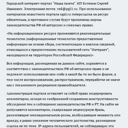
Городской интернет-портал "Наша газета". ИП Кстенин Сергей
Иванович. Электронная почта: red@pg21.ru. При использовании
материалов новостного портала ngzt.ru гиперссылка на ресурс
обязательна, в противном случае будут применены нормы
законодательства РФ об авторских и смежных правах.
«На информационном ресурсе применяются рекомендательные
технологии (информационные технологии предоставления
информации на основе сбора, систематизации и анализа сведений,
относящихся к предпочтениям пользователей сети "Интернет",
находящихся на территории Российской Федерации)».
Вся информация, размещенная на данном сайте, охраняется в
соответствии с законодательством РФ об авторском праве и не
подлежит использованию кем-либо в какой бы то ни было форме, в
том числе воспроизведению, распространению, переработке не иначе
как с письменного разрешения правообладателя.
Администрация портала оставляет за собой право модерировать
комментарии, исходя из соображений сохранения конструктивности
обсуждения тем и соблюдения законодательства РФ и РТ. На сайте не
допускаются комментарии, содержащие нецензурную брань,
разжигающие межнациональную рознь, возбуждающие ненависть или
вражду, а равно унижение человеческого достоинства, размещение
ссылок не по теме. IP-адреса пользователей, не соблюдающих эти