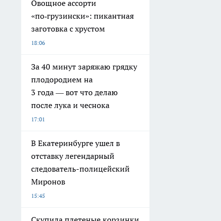
Овощное ассорти
«по‑грузински»: пикантная
заготовка с хрустом
18:06
За 40 минут заряжаю грядку
плодородием на
3 года — вот что делаю
после лука и чеснока
17:01
В Екатеринбурге ушел в
отставку легендарный
следователь-полицейский
Миронов
15:45
Скупила плетеные корзинки