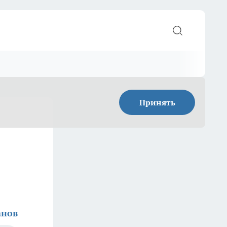
Принять
анов