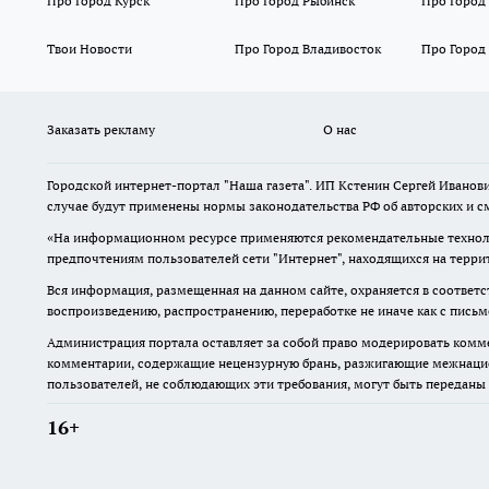
Про Город Курск
Про Город Рыбинск
Про Город
Твои Новости
Про Город Владивосток
Про Город
Заказать рекламу
О нас
Городской интернет-портал "Наша газета". ИП Кстенин Сергей Иванови
случае будут применены нормы законодательства РФ об авторских и с
«На информационном ресурсе применяются рекомендательные техноло
предпочтениям пользователей сети "Интернет", находящихся на терри
Вся информация, размещенная на данном сайте, охраняется в соответс
воспроизведению, распространению, переработке не иначе как с пись
Администрация портала оставляет за собой право модерировать комме
комментарии, содержащие нецензурную брань, разжигающие межнацион
пользователей, не соблюдающих эти требования, могут быть переданы
16+