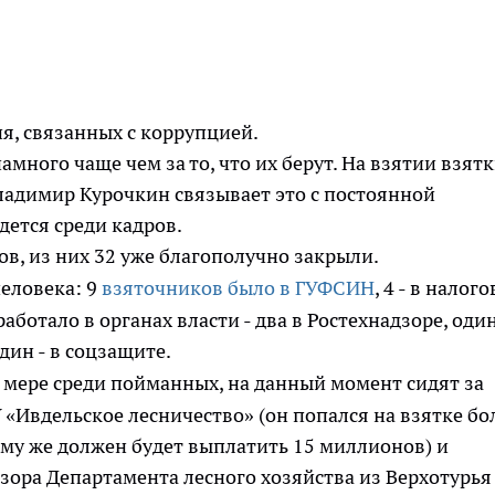
я, связанных с коррупцией.
намного чаще чем за то, что их берут. На взятии взят
 Владимир Курочкин связывает это с постоянной
дется среди кадров.
в, из них 32 уже благополучно закрыли.
еловека: 9
взяточников было в ГУФСИН
, 4 - в налого
аботало в органах власти - два в Ростехнадзоре, один
дин - в соцзащите.
й мере среди пойманных, на данный момент сидят за
 «Ивдельское лесничество» (он попался на взятке бо
тому же должен будет выплатить 15 миллионов) и
зора Департамента лесного хозяйства из Верхотурья