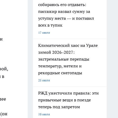
собираюсь его отдавать:
пассажир назвал сумму за
уступку места — и поставил
всех в тупик
17 июля
ки
Климатический хаос на Урале
зимой 2026–2027:
экстремальные перепады
температур, метели и
вой,
рекордные снегопады
 в
25 июля
РЖД ужесточили правила: эти
лее
привычные вещи в поезде
теперь под запретом
 (он
19 июля