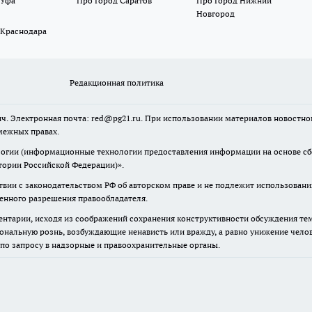
 Уфа
Про Город Саратов
Про Город Нижний
Новгород
 Краснодара
Редакционная политика
ч. Электронная почта: red@pg21.ru. При использовании материалов новостного
межных правах.
гии (информационные технологии предоставления информации на основе сбор
тории Российской Федерации)».
твии с законодательством РФ об авторском праве и не подлежит использовани
менного разрешения правообладателя.
нтарии, исходя из соображений сохранения конструктивности обсуждения тем 
альную рознь, возбуждающие ненависть или вражду, а равно унижение челове
 по запросу в надзорные и правоохранительные органы.