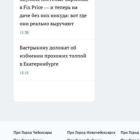
в Fix Price — и теперь на
даче без них никуда: вот где
они реально выручают
15:39
Бастрыкину доложат об
избиении прохожих толпой
в Екатеринбурге
15:15
Про Город Чебоксары
Про Город Новочебоксарск
Про Город