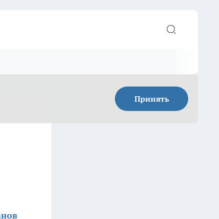
Принять
анов