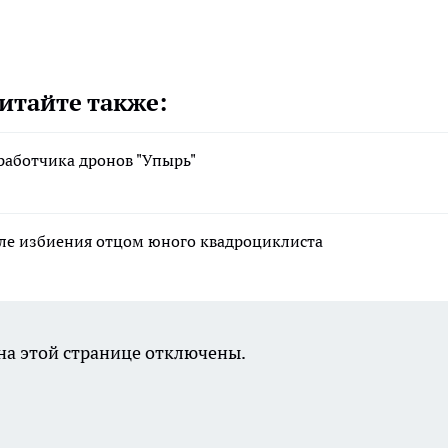
итайте также:
работчика дронов "Упырь"
сле избиения отцом юного квадроциклиста
а этой странице отключены.