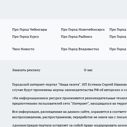
Про Город Чебоксары
Про Город Новочебоксарск
Про Город
Про Город Курск
Про Город Рыбинск
Про Город
Твои Новости
Про Город Владивосток
Про Город
Заказать рекламу
О нас
Городской интернет-портал "Наша газета". ИП Кстенин Сергей Иванови
случае будут применены нормы законодательства РФ об авторских и с
«На информационном ресурсе применяются рекомендательные техноло
предпочтениям пользователей сети "Интернет", находящихся на терри
Вся информация, размещенная на данном сайте, охраняется в соответс
воспроизведению, распространению, переработке не иначе как с пись
Администрация портала оставляет за собой право модерировать комме