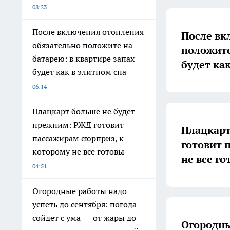
08:23
После включения отопления
После вк
обязательно положите на
положите
батарею: в квартире запах
будет ка
будет как в элитном спа
06:14
Плацкарт больше не будет
прежним: РЖД готовит
Плацкарт
пассажирам сюрприз, к
готовит 
которому не все готовы
не все г
04:51
Огородные работы надо
успеть до сентября: погода
сойдет с ума — от жары до
Огородны