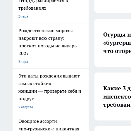
ГИБДД: разбираемся в
требованиях
Вчера
Рождественские морозы
Огурцы п
накроют всю страну:
«бургерш
прогноз погоды на январь
что отор
2027
Вчера
Эти даты рождения выдают
самых стойких
Какие 3 
женщин — проверьте себя и
инспекто
подруг
требован
7 августа
Овощное ассорти
«по‑грузински»: пикантная