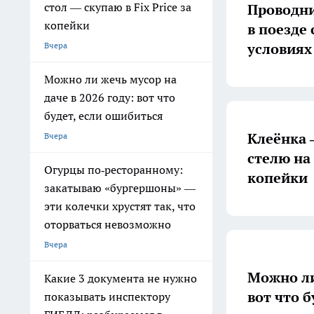
стол — скупаю в Fix Price за
Проводни
копейки
в поезде
условиях
Вчера
Можно ли жечь мусор на
даче в 2026 году: вот что
будет, если ошибиться
Клеёнка 
Вчера
стелю на 
Огурцы по‑ресторанному:
копейки
закатываю «бургершоны» —
эти колечки хрустят так, что
оторваться невозможно
Вчера
Можно ли
Какие 3 документа не нужно
вот что 
показывать инспектору