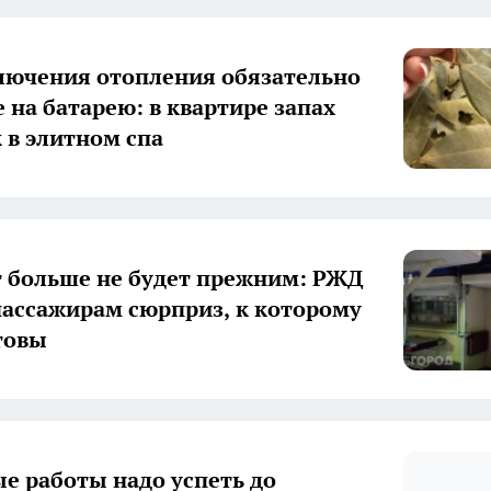
лючения отопления обязательно
 на батарею: в квартире запах
к в элитном спа
 больше не будет прежним: РЖД
пассажирам сюрприз, к которому
отовы
е работы надо успеть до