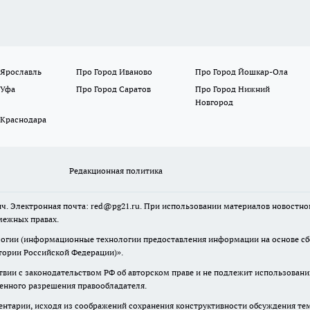
 Ярославль
Про Город Иваново
Про Город Йошкар-Ола
 Уфа
Про Город Саратов
Про Город Нижний
Новгород
 Краснодара
Редакционная политика
ч. Электронная почта: red@pg21.ru. При использовании материалов новостного
межных правах.
гии (информационные технологии предоставления информации на основе сбор
тории Российской Федерации)».
твии с законодательством РФ об авторском праве и не подлежит использовани
менного разрешения правообладателя.
нтарии, исходя из соображений сохранения конструктивности обсуждения тем 