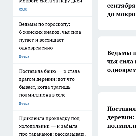
мокрого снега за пару дней
сентября
03:01
до мокрог
Ведьмы по гороскопу:
6 женских знаков, чья сила
пугает и восхищает
одновременно
Ведьмы п
Вчера
чья сила
одновре
Поставила баню — и стала
врагом деревни: вот что
бывает, когда тратишь
полмиллиона в селе
Вчера
Поставил
деревни:
Приклеила прокладку под
полмилли
холодильник — и забыла
про тараканов: рассказываю,